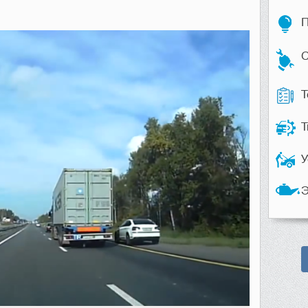
П
С
Т
Т
У
Э