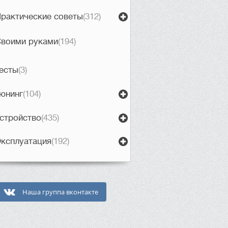
рактические советы
(312)
воими руками
(194)
есты
(3)
юнинг
(104)
стройство
(435)
ксплуатация
(192)
Наша группа вконтакте