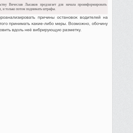
ьству Вячеслав Лысаков предлагает для начала проинформировать
м, и только потом поднимать штрафы.
проанализировать причины остановок водителей на
этого принимать какие-либо меры. Возможно, обочину
новить вдоль неё вибрирующую разметку.