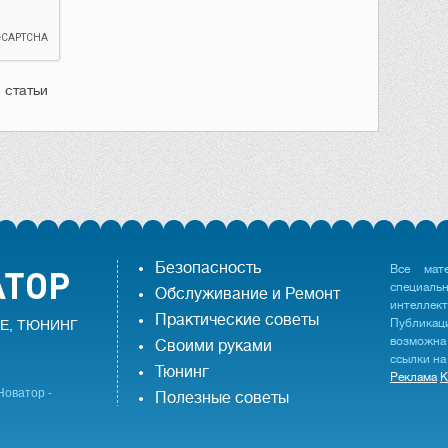
 статьи
Безопасность
Все мат
специаль
Обслуживание и Ремонт
интеллек
Практические советы
Публика
Е, ТЮНИНГ
возможна
Своими руками
ссылки на
Тюнинг
Реклама
К
Новатор -
Полезные советы