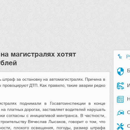
на магистралях хотят
Р
ублей
Б
 штраф за остановку на автомагистралях. Причина в
И
ы провоцируют ДТП. Как правило, такие аварии редко
Н
истралях поднимали в Госавтоинспекции в конце
 на платных дорогах, заставляет водителей нарушать
ики согласны с инициативой минтранса. В частности,
троительству Вячеслав Лысаков, говорит о том, что
О
ности, плохого освещения, погоды, размер штрафа