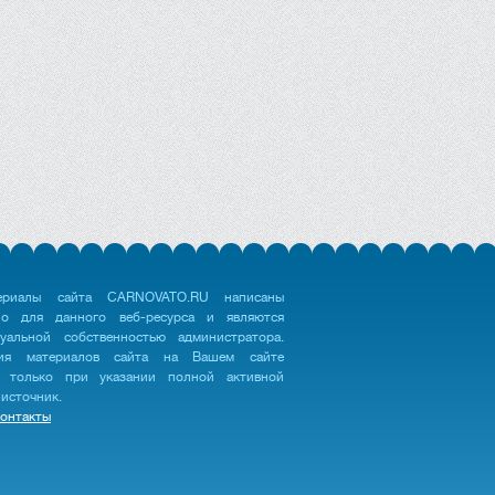
ериалы сайта CARNOVATO.RU написаны
но для данного веб-ресурса и являются
туальной собственностью администратора.
ция материалов сайта на Вашем сайте
 только при указании полной активной
 источник.
онтакты