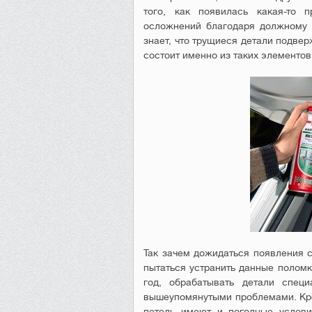
того, как появилась какая-то 
осложнений благодаря должному 
знает, что трущиеся детали подве
состоит именно из таких элементов
Так зачем дожидаться появления 
пытаться устранить данные поломк
год, обрабатывать детали спец
вышеупомянутыми проблемами. Кром
петель имеют и погодные услови