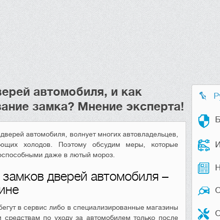
верей автомобиля, и как
Р
ание замка? Мнение эксперта!
Б
 дверей автомобиля, волнует многих автовладельцев,
И
ающих холодов. Поэтому обсудим меры, которые
тоспособными даже в лютый мороз.
Н
 замков дверей автомобиля –
ине
бегут в сервис либо в специализированные магазины
О
и средствам по уходу за автомобилем только после