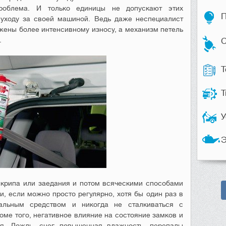
проблема. И только единицы не допускают этих
П
уходу за своей машиной. Ведь даже неспециалист
ржены более интенсивному износу, а механизм петель
.
С
Т
Т
У
Э
скрипа или заедания и потом всяческими способами
и, если можно просто регулярно, хотя бы один раз в
иальным средством и никогда не сталкиваться с
е того, негативное влияние на состояние замков и
я. Дождь, снег, повышенная влажность, перепады