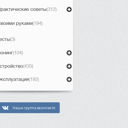
рактические советы
(312)
воими руками
(194)
есты
(3)
юнинг
(104)
стройство
(435)
ксплуатация
(192)
Наша группа вконтакте