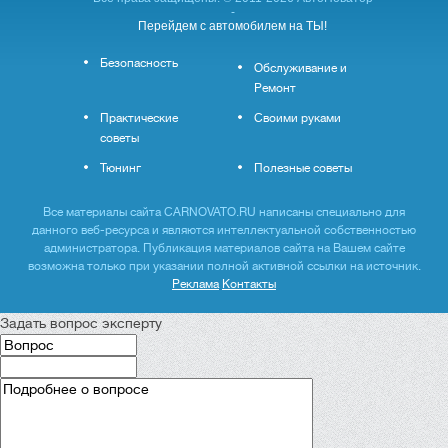
-
Перейдем с автомобилем на ТЫ!
Безопасность
Обслуживание и
Ремонт
Практические
Своими руками
советы
Тюнинг
Полезные советы
Все материалы сайта CARNOVATO.RU написаны специально для
данного веб-ресурса и являются интеллектуальной собственностью
администратора. Публикация материалов сайта на Вашем сайте
возможна только при указании полной активной ссылки на источник.
Реклама
Контакты
Задать вопрос эксперту