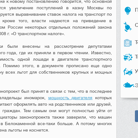
ске к новому постановлению говорится, что основной
тся увеличение поступлений в казну Москвы по
П
ируется выравнивание ставок налога на транспорт по
 кроме того, власти надеются на приведение в
С
сом России некоторых отдельных положений закона
08 г. «О транспортном налоге».
Т
ки были внесены на рассмотрение депутатами
о года, где их приняли в первом чтении. Известно,
Т
имость одной лошади в двигателе транспортного
. Помимо этого, в документе прописано еще одно
У
у всех льгот для собственников крупных и мощных
Э
нопроект был принят в связи с тем, что в последнее
 владельцы иномарок,
мощность двигателя
которых
читают оформлять авто на родственников или друзей,
и граждан. Тем самым они могут полностью уйти от
ициаторы законопроекта также заверили, что машин
 в Белокаменной все-таки больше. А потому многих
на льготы не коснется.