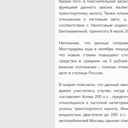
Кроме того, в пояснительной запи
функцией данного закона являе
транспортному налогу. Также план
отношению к легковым авто, а,
соответствие с Налоговым кодек
Белокаменной, принятого 9 июля 20
Напомним, что данные поправ
Мосгордумы еще в октябре текущег
что новые ставки повышают сто
средства в среднем на 5 рублей
важное положение – полную отмен
авто в столице России.
В мэрии пояснили, что данный зако
время участились случаи, когда
составляет более 200 л.с., предпо
относящихся к льготной категори
уплаты транспортного налога. Ин
мощностью двигателя до 200 л.с.
автолюбителей Москвы данная отме