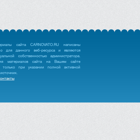
ериалы сайта CARNOVATO.RU написаны
но для данного веб-ресурса и являются
туальной собственностью администратора.
ция материалов сайта на Вашем сайте
 только при указании полной активной
 источник.
онтакты