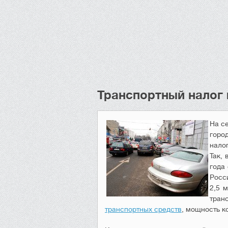
Транспортный налог 
На с
горо
нало
Так,
года
Росс
2,5 
тран
транспортных средств
, мощность к