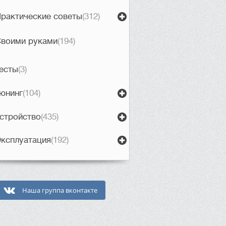
рактические советы
(312)
воими руками
(194)
есты
(3)
юнинг
(104)
стройство
(435)
ксплуатация
(192)
Наша группа вконтакте