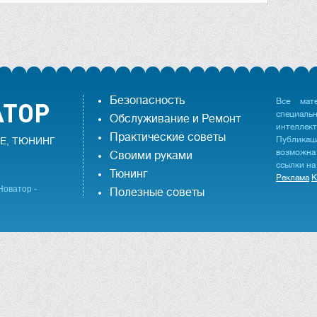
Безопасность
Все мат
специаль
Обслуживание и Ремонт
интеллек
Практические советы
Публика
Е, ТЮНИНГ
возможна
Своими руками
ссылки на
Тюнинг
Реклама
К
Новатор -
Полезные советы