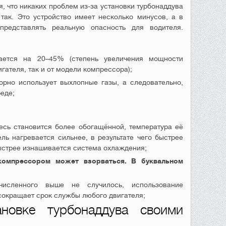
, что никаких проблем из-за установки турбонаддува
так. Это устройство имеет несколько минусов, а в
редставлять реальную опасность для водителя.
вается на 20–45% (степень увеличения мощности
игателя, так и от модели компрессора);
орно использует выхлопные газы, а следовательно,
еде;
есь становится более обогащённой, температура её
ель нагревается сильнее, в результате чего быстрее
ыстрее изнашивается система охлаждения;
компрессором может взорваться. В буквальном
исленного выше не случилось, использование
сокращает срок службы любого двигателя;
ановке турбонаддува своими