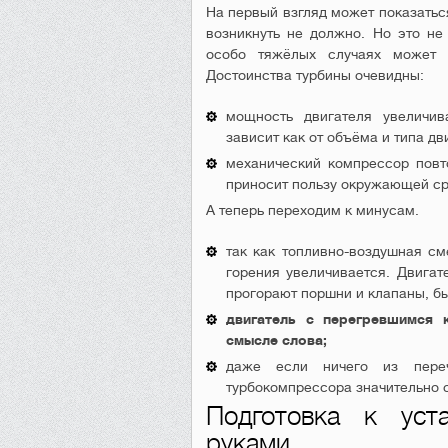
На первый взгляд может показаться
возникнуть не должно. Но это не 
особо тяжёлых случаях может п
Достоинства турбины очевидны:
мощность двигателя увеличи
зависит как от объёма и типа дв
механический компрессор повт
приносит пользу окружающей ср
А теперь переходим к минусам.
так как топливно-воздушная см
горения увеличивается. Двигат
прогорают поршни и клапаны, б
двигатель с перегревшимся 
смысле слова;
даже если ничего из переч
турбокомпрессора значительно 
Подготовка к уст
руками