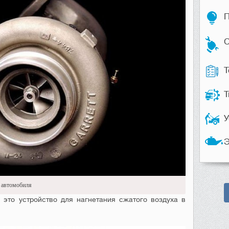
П
С
Т
Т
У
Э
 автомобиля
 это устройство для нагнетания сжатого воздуха в