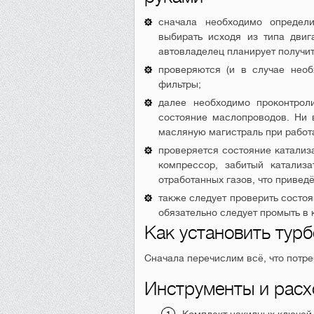
сначала необходимо определ
выбирать исходя из типа двиг
автовладелец планирует получит
проверяются (и в случае нео
фильтры;
далее необходимо проконтрол
состояние маслопроводов. Ни 
масляную магистраль при рабо
проверяется состояние катализ
компрессор, забитый катализ
отработанных газов, что привед
также следует проверить состоя
обязательно следует промыть в 
Как установить турб
Сначала перечислим всё, что потре
Инструменты и рас
Комплект накидных ключей