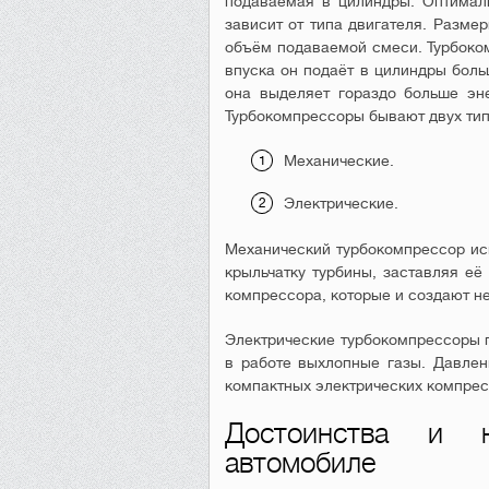
подаваемая в цилиндры. Оптимал
зависит от типа двигателя. Разме
объём подаваемой смеси. Турбоком
впуска он подаёт в цилиндры боль
она выделяет гораздо больше эн
Турбокомпрессоры бывают двух тип
Механические.
Электрические.
Механический турбокомпрессор исп
крыльчатку турбины, заставляя её
компрессора, которые и создают н
Электрические турбокомпрессоры п
в работе выхлопные газы. Давлен
компактных электрических компрес
Достоинства и н
автомобиле