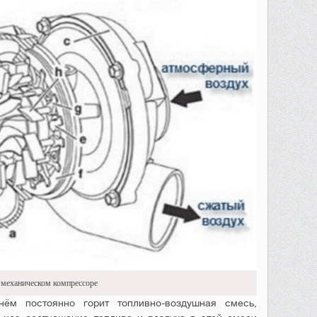
 механическом компрессоре
нём постоянно горит топливно-воздушная смесь,