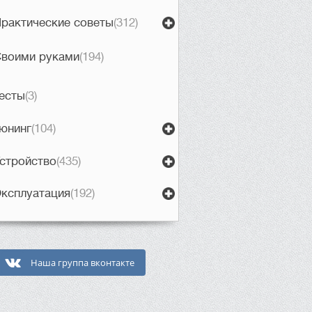
рактические советы
(312)
воими руками
(194)
есты
(3)
юнинг
(104)
стройство
(435)
ксплуатация
(192)
Наша группа вконтакте