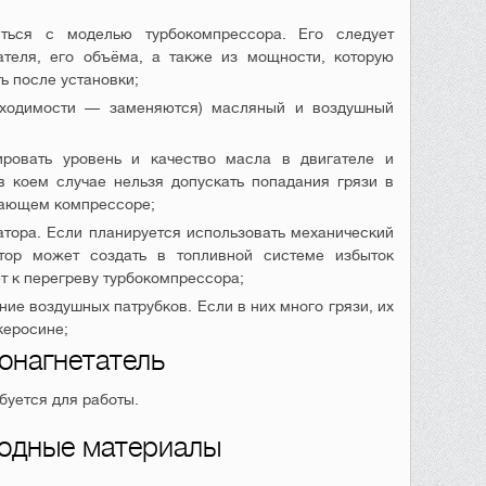
иться с моделью турбокомпрессора. Его следует
ателя, его объёма, а также из мощности, которую
ь после установки;
бходимости — заменяются) масляный и воздушный
ировать уровень и качество масла в двигателе и
в коем случае нельзя допускать попадания грязи в
тающем компрессоре;
атора. Если планируется использовать механический
атор может создать в топливной системе избыток
ёт к перегреву турбокомпрессора;
ние воздушных патрубков. Если в них много грязи, их
керосине;
онагнетатель
буется для работы.
ходные материалы
.