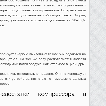
ьное соотношение топлива и воздуха в этой смеси
ры цилиндров тоже важны: именно они ограничивают
прессор устраняет это ограничение. Во время такта
ше воздуха, дополнительно обогащая смесь. Сгорая,
ергии, увеличивая мощность двигателя на 20–40%.
ов:
ользует энергию выхлопных газов: они подаются на
 вращаться. На том же валу располагаются лопасти
еобходимый поток воздуха, нагнетаемого в цилиндры.
оявились относительно недавно. Они не используют
ие эти устройства нагнетают с помощью отдельных
соров.
едостатки компрессора в