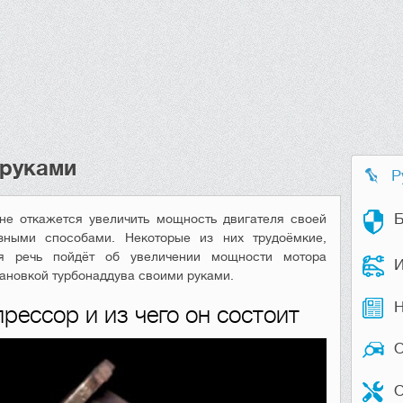
 руками
Р
Б
не откажется увеличить мощность двигателя своей
ными способами. Некоторые из них трудоёмкие,
я речь пойдёт об увеличении мощности мотора
И
тановкой турбонаддува своими руками.
Н
рессор и из чего он состоит
О