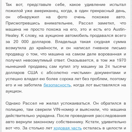
Так вот, представьте себе, какое удивление испытал
пожилой уже американец, когда, в один прекрасный день,
он обнаружил на фото очень похожее авто.
Присмотревшись внимательнее, Рассел заметил, что
машина не просто похожа на его, это и есть его Austin-
Healey. К слову, на аукционе автомобиль продавался всего
за 20 000 долларов. Владельца такая скудная сумма
возмутила до крайности, и он написал гневное письмо
продавцу о том, что машина на самом деле ворованная и
получил невозмутимый ответ. Оказывается, в том же 1970
нынешний продавец сам купил эту машину за 24 тысячи
долларов США с абсолютно «чистыми» документами и
успешно владел ею более сорока лет без проблем, поэтому
его и не заботила
безопасность
, когда лот выставлялся на
аукцион.
Однако Рассел не желал успокаиваться. Он обратился в
полицию, там сверили VIN-номер и выяснили, что машина
действительно украдена. После проведения расследования
авто вернули законному собственнику. Кстати, удивительно
вот что. За столько лет
ходовая часть
осталась в целости и