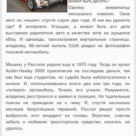
может быть десять?
Одному американцу
несказанно повезло. Свое
авто он «нашел» спустя сорок два года. И как вы думаете
где? В интернете. Угонщик, а может быть его дети
выставили раритетное авто в качестве лота на аукционе
eBay. И однажды, просматривая виртуальные страницы,
владелец, 66-летний житель США увидел на фотографии
похожий автомобиль.
Машину у Рассела украли еще в 1970 году. Тогда он купил
Austin-Healey 3000 практически на последние деньги, так
как был еще студентом, но судьба была неблагосклонна к
юноше. И, попользовавшись всего два или три года, он
«потерял» автомобиль. Точнее, его угнали. Разумеется,
владелец расстроился и заявил в полицию. Но тщательные
поиски не приводили ни к чему. И, спустя несколько
месяцев безуспешных терзаний, Рассел решил просто
выбросить этот инцидент из головы. Впрочем, совсем
забыть о любимом транспортном средстве, конечно, не
удалось.