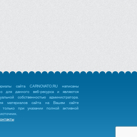
ериалы сайта CARNOVATO.RU написаны
но для данного веб-ресурса и являются
туальной собственностью администратора.
ция материалов сайта на Вашем сайте
 только при указании полной активной
 источник.
онтакты