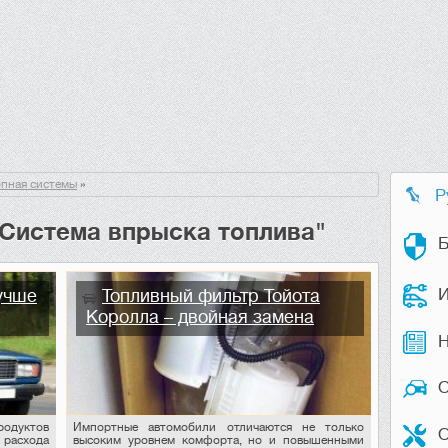
опная системы
»
Р
"Система впрыска топлива"
Б
И
учше
Топливный фильтр Тойота
Королла – двойная замена
Н
уктов
Импортные автомобили отличаются не только
О
расхода
высоким уровнем комфорта, но и повышенными