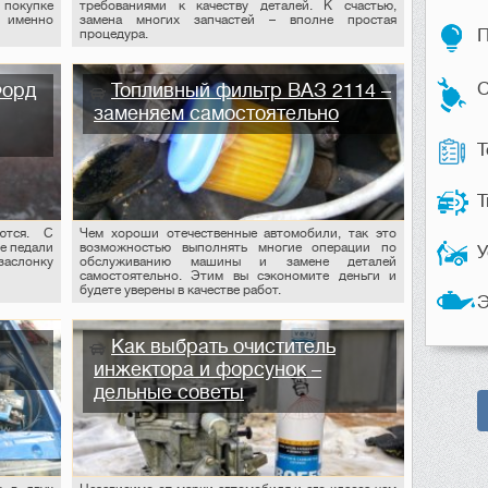
и покупке
требованиями к качеству деталей. К счастью,
 именно
замена многих запчастей – вполне простая
П
процедура.
С
Форд
Топливный фильтр ВАЗ 2114 –
заменяем самостоятельно
Т
Т
ются. С
Чем хороши отечественные автомобили, так это
е педали
возможностью выполнять многие операции по
У
заслонку
обслуживанию машины и замене деталей
самостоятельно. Этим вы сэкономите деньги и
будете уверены в качестве работ.
Э
Как выбрать очиститель
инжектора и форсунок –
дельные советы