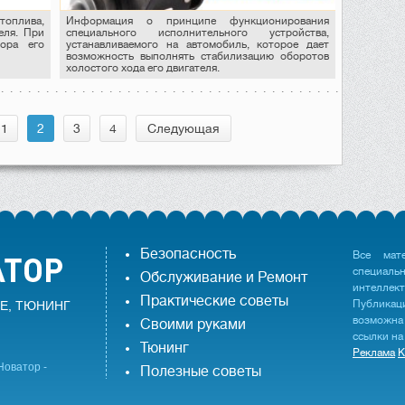
топлива,
Информация о принципе функционирования
еля. При
специального исполнительного устройства,
тора его
устанавливаемого на автомобиль, которое дает
возможность выполнять стабилизацию оборотов
холостого хода его двигателя.
1
2
3
4
Следующая
Безопасность
Все мат
специаль
Обслуживание и Ремонт
интеллек
Практические советы
Публика
Е, ТЮНИНГ
возможна
Своими руками
ссылки на
Тюнинг
Реклама
К
Новатор -
Полезные советы