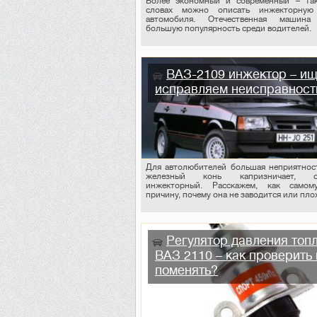
Более экономный и современный – та
словах можно описать инжекторную
автомобиля. Отечественная машина
большую популярность среди водителей.
ВАЗ-2109 инжектор – ищ
исправляем неисправност
Для автолюбителей большая неприятност
железный конь капризничает, о
инжекторный. Расскажем, как самом
причину, почему она не заводится или плох
Регулятор давления топ
ВАЗ 2110 – как проверить 
поменять?