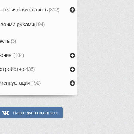
рактические советы
(312)
воими руками
(194)
есты
(3)
юнинг
(104)
стройство
(435)
ксплуатация
(192)
Наша группа вконтакте