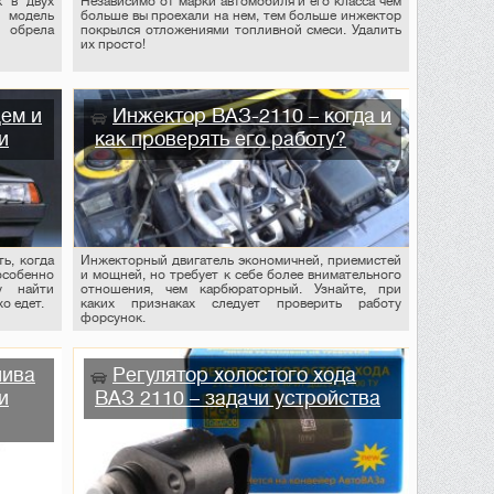
к в двух
Независимо от марки автомобиля и его класса чем
 модель
больше вы проехали на нем, тем больше инжектор
 обрела
покрылся отложениями топливной смеси. Удалить
их просто!
ем и
Инжектор ВАЗ-2110 – когда и
и
как проверять его работу?
ь, когда
Инжекторный двигатель экономичней, приемистей
собенно
и мощней, но требует к себе более внимательного
у найти
отношения, чем карбюраторный. Узнайте, при
о едет.
каких признаках следует проверить работу
форсунок.
лива
Регулятор холостого хода
и
ВАЗ 2110 – задачи устройства