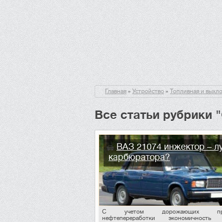
Главная
»
Устройство
»
Топливная и выхл
Все статьи рубрики 
ВАЗ 21074 инжектор – л
карбюратора?
С учетом дорожающих прод
нефтепереработки экономичность 