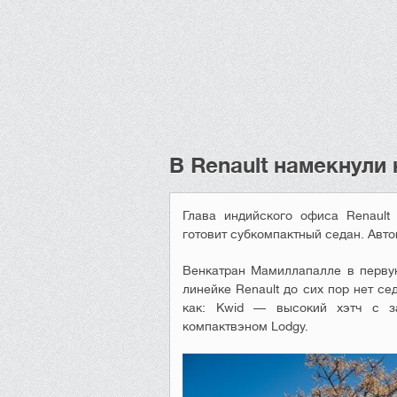
В Renault намекнули
Глава индийского офиса Renault
готовит субкомпактный седан. Авто
Венкатран Мамиллапалле в первую
линейке Renault до сих пор нет с
как: Kwid — высокий хэтч с за
компактвэном Lodgy.