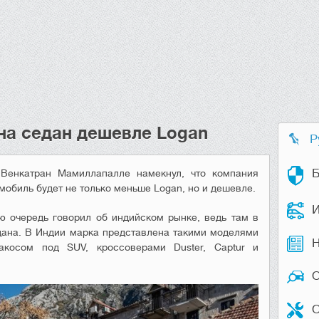
 на седан дешевле Logan
Р
Б
 Венкатран Мамиллапалле намекнул, что компания
мобиль будет не только меньше Logan, но и дешевле.
И
 очередь говорил об индийском рынке, ведь там в
едана. В Индии марка представлена такими моделями
Н
косом под SUV, кроссоверами Duster, Captur и
О