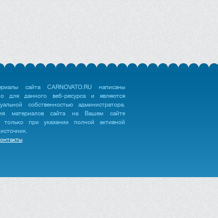
ериалы сайта CARNOVATO.RU написаны
но для данного веб-ресурса и являются
туальной собственностью администратора.
ция материалов сайта на Вашем сайте
 только при указании полной активной
 источник.
онтакты