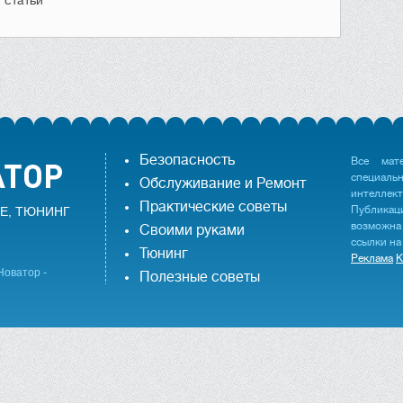
Безопасность
Все мат
специаль
Обслуживание и Ремонт
интеллек
Практические советы
Публика
Е, ТЮНИНГ
возможна
Своими руками
ссылки на
Тюнинг
Реклама
К
Новатор -
Полезные советы