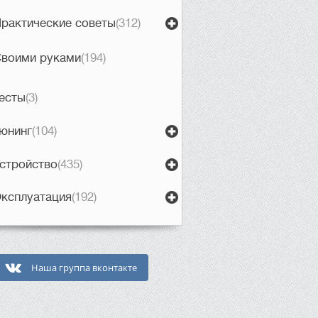
рактические советы
(312)
воими руками
(194)
есты
(3)
юнинг
(104)
стройство
(435)
ксплуатация
(192)
Наша группа вконтакте