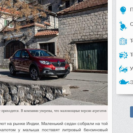
П
С
Т
Т
У
Э
е приходится. В компании уверены, что маломощные версии агрегатов
уют на рынке Индии. Маленький седан собрали на той
капотом у малыша поставят литровый бензиновый