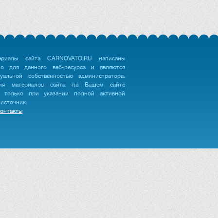
ериалы сайта CARNOVATO.RU написаны
но для данного веб-ресурса и являются
туальной собственностью администратора.
ция материалов сайта на Вашем сайте
 только при указании полной активной
 источник.
онтакты