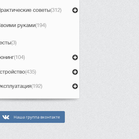
рактические советы
(312)
воими руками
(194)
есты
(3)
юнинг
(104)
стройство
(435)
ксплуатация
(192)
Наша группа вконтакте