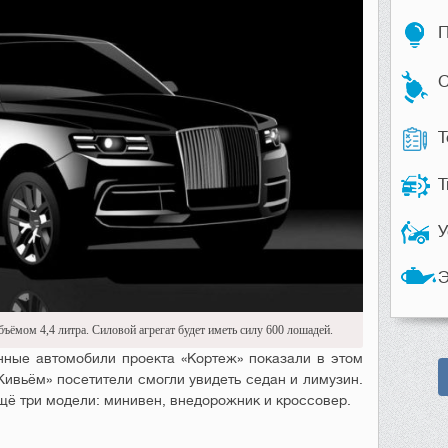
П
С
Т
Т
У
Э
ъёмом 4,4 литра. Силовой агрегат будет иметь силу 600 лошадей.
нные автомобили проекта «Кортеж» показали в этом
Живьём» посетители смогли увидеть седан и лимузин.
щё три модели: минивен, внедорожник и кроссовер.