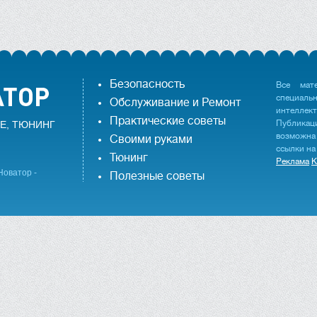
Безопасность
Все мат
специаль
Обслуживание и Ремонт
интеллек
Практические советы
Публика
Е, ТЮНИНГ
возможна
Своими руками
ссылки на
Тюнинг
Реклама
К
Новатор -
Полезные советы