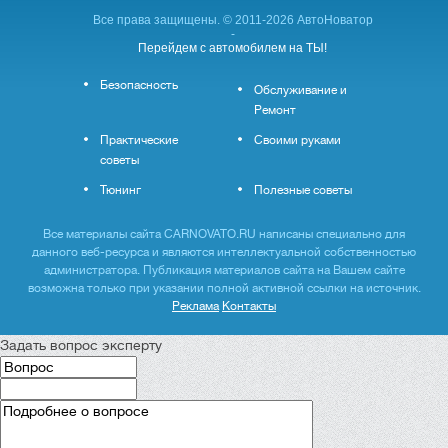
Все права защищены. © 2011-2026 АвтоНоватор
-
Перейдем с автомобилем на ТЫ!
Безопасность
Обслуживание и
Ремонт
Практические
Своими руками
советы
Тюнинг
Полезные советы
Все материалы сайта CARNOVATO.RU написаны специально для
данного веб-ресурса и являются интеллектуальной собственностью
администратора. Публикация материалов сайта на Вашем сайте
возможна только при указании полной активной ссылки на источник.
Реклама
Контакты
Задать вопрос эксперту