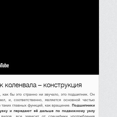
 коленвала – конструкция
, как бы это странно ни звучало, это подшипник. Он
ел, и, соответственно, является основной частью
з таких главных функций, как вращение.
Подшипники
узку и передают её дальше по подвижному узлу
видов, все зависит от специфики употребления