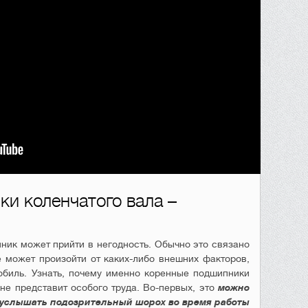
и коленчатого вала –
пник может прийти в негодность. Обычно это связано
 может произойти от каких-либо внешних факторов,
обиль. Узнать, почему именно коренные подшипники
 не представит особого труда. Во-первых, это
можно
е услышать подозрительный шорох во время работы