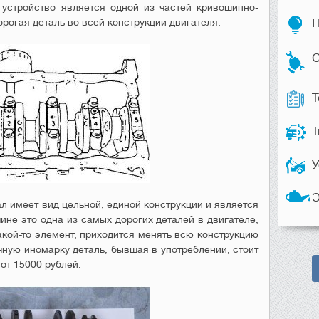
стройство является одной из частей кривошипно-
рогая деталь во всей конструкции двигателя.
П
С
Т
Т
У
Э
л имеет вид цельной, единой конструкции и является
ине это одна из самых дорогих деталей в двигателе,
акой-то элемент, приходится менять всю конструкцию
чную иномарку деталь, бывшая в употреблении, стоит
 от 15000 рублей.