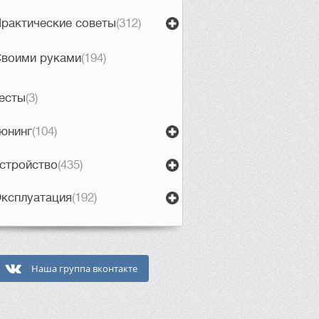
рактические советы
(312)
воими руками
(194)
есты
(3)
юнинг
(104)
стройство
(435)
ксплуатация
(192)
Наша группа вконтакте