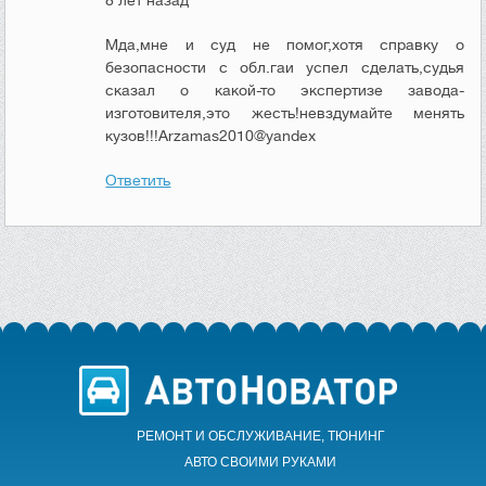
Мда,мне и суд не помог,хотя справку о
безопасности с обл.гаи успел сделать,судья
сказал о какой-то экспертизе завода-
изготовителя,это жесть!невздумайте менять
кузов!!!Arzamas2010@yandex
Ответить
РЕМОНТ И ОБСЛУЖИВАНИЕ, ТЮНИНГ
АВТО CВОИМИ РУКАМИ