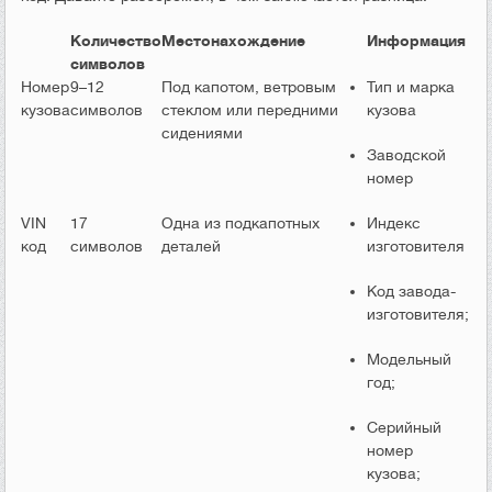
Количество
Местонахождение
Информация
символов
Номер
9–12
Под капотом, ветровым
Тип и марка
кузова
символов
стеклом или передними
кузова
сидениями
Заводской
номер
VIN
17
Одна из подкапотных
Индекс
код
символов
деталей
изготовителя
Код завода-
изготовителя;
Модельный
год;
Серийный
номер
кузова;