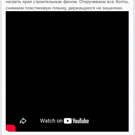
нагреть края строительным феном. Откручиваем все болты,
снимаем пластиковую планку, держащуюся на защелках.