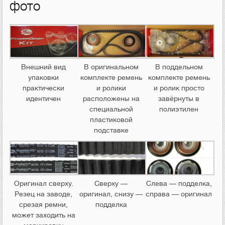
фото
Внешний вид
В оригинальном
В поддельном
упаковки
комплекте ремень
комплекте ремень
практически
и ролики
и ролик просто
идентичен
расположены на
завёрнуты в
специальной
полиэтилен
пластиковой
подставке
Оригинал сверху.
Сверху —
Слева — подделка,
Резец на заводе,
оригинал, снизу —
справа — оригинал
срезая ремни,
подделка
может заходить на