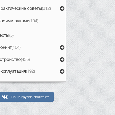
рактические советы
(312)
воими руками
(194)
есты
(3)
юнинг
(104)
стройство
(435)
ксплуатация
(192)
Наша группа вконтакте