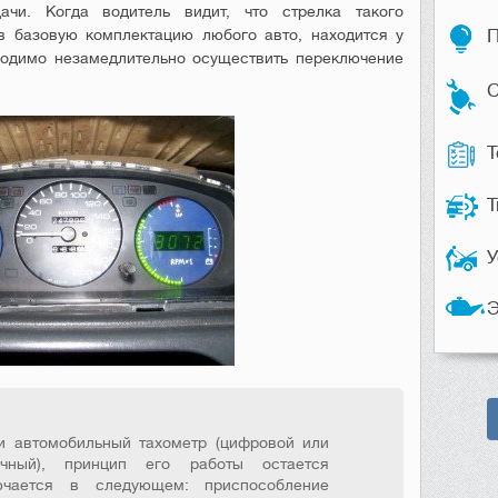
ачи. Когда водитель видит, что стрелка такого
в базовую комплектацию любого авто, находится у
П
бходимо незамедлительно осуществить переключение
С
Т
Т
У
Э
и автомобильный тахометр (цифровой или
чный), принцип его работы остается
чается в следующем: приспособление