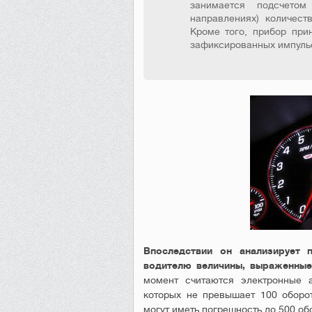
занимается подсчето
направлениях) количест
Кроме того, прибор при
зафиксированных импульсо
Впоследствии он анализирует 
водителю величины, выраженные
момент считаются электронные а
которых не превышает 100 оборо
могут иметь погрешность до 500 об