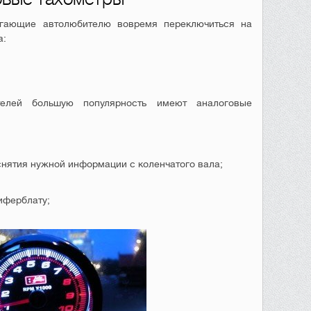
гающие автолюбителю вовремя переключиться на
а:
телей большую популярность имеют аналоговые
снятия нужной информации с коленчатого вала;
иферблату;