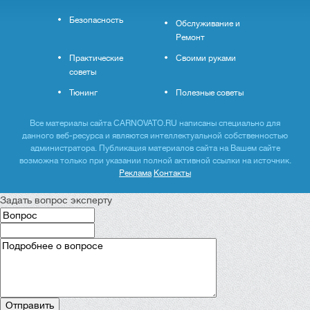
Безопасность
Обслуживание и
Ремонт
Практические
Своими руками
советы
Тюнинг
Полезные советы
Все материалы сайта CARNOVATO.RU написаны специально для
данного веб-ресурса и являются интеллектуальной собственностью
администратора. Публикация материалов сайта на Вашем сайте
возможна только при указании полной активной ссылки на источник.
Реклама
Контакты
Задать вопрос эксперту