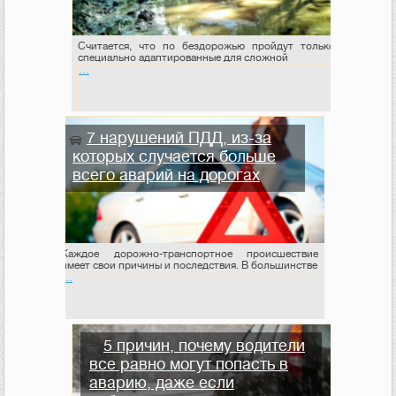
Считается, что по бездорожью пройдут только
специально адаптированные для сложной
…
7 нарушений ПДД, из-за
которых случается больше
всего аварий на дорогах
Каждое дорожно-транспортное происшествие
имеет свои причины и последствия. В большинстве
…
5 причин, почему водители
все равно могут попасть в
аварию, даже если