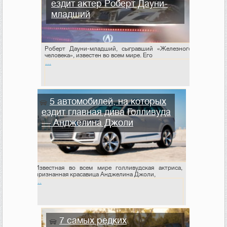
ездит актер Роберт Дауни-
младший
Роберт Дауни-младший, сыгравший «Железного
человека», известен во всем мире. Его
…
5 автомобилей, на которых
ездит главная дива Голливуда
— Анджелина Джоли
Известная во всем мире голливудская актриса,
признанная красавица Анджелина Джоли,
…
7 самых редких