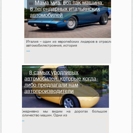
Мама миа, вот так машина:
8 легендарных итальянских
автомобилей
Италия – один из европейских лидеров в отрасли
автомобилестроения, история
…
8 самых уродливых
автомобилей, которые когда-
либо предлагали нам
автопроизводители
Ежедневно мы видим на дорогах большое
количество машин. Одни из
…