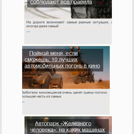
соблюдают все правила
На дороге возникают самые разные ситуации, и
иногда даже самый
…
Поймай меня, если
сможешь: 10 лучших
автомобильных погонь в кино
Любители киноэкшенов очень ценят сцены погони.
Большая часть из самых
…
Автопарк «Железного
человека»: на каких машинах