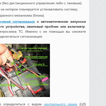
 (без дистанционного управления либо с таковым);
 на которое планируется устанавливать систему;
ранного механизма (блока).
чения сигнализации
с автоматическим запуском
го устройства, ламповый пробник или вольтметр
.
ектросхема ТС. Именно с ее помощью вы сможете
одключаться сигнализация.
мо определиться с видом
центрального замка
(ЦЗ)