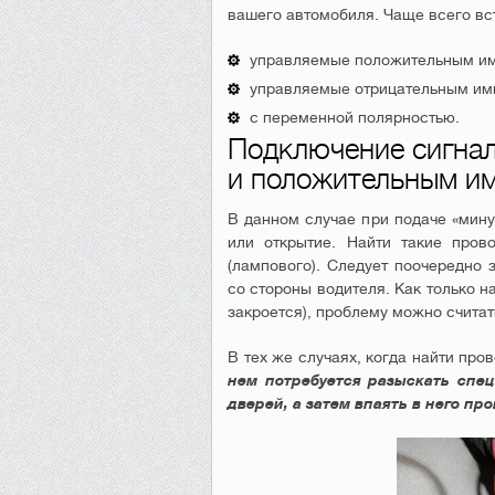
вашего автомобиля. Чаще всего в
управляемые положительным им
управляемые отрицательным им
с переменной полярностью.
Подключение сигнал
и положительным и
В данном случае при подаче «мину
или открытие. Найти такие пров
(лампового). Следует поочередно 
со стороны водителя. Как только н
закроется), проблему можно счита
В тех же случаях, когда найти про
нем потребуется разыскать спец
дверей, а затем впаять в него пр