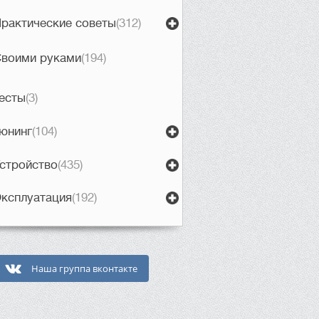
рактические советы
(312)
воими руками
(194)
есты
(3)
юнинг
(104)
стройство
(435)
ксплуатация
(192)
Наша группа вконтакте