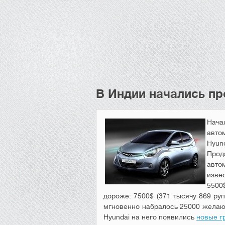
В Индии начались пр
Нача
авто
Hyund
Прод
авто
изве
5500
дороже: 7500$ (371 тысячу 869 руп
мгновенно набралось 25000 желаю
Hyundai на него появились
новые г