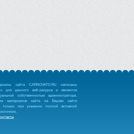
ериалы сайта CARNOVATO.RU написаны
но для данного веб-ресурса и являются
туальной собственностью администратора.
ция материалов сайта на Вашем сайте
 только при указании полной активной
 источник.
онтакты