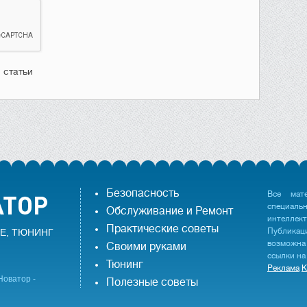
 статьи
Безопасность
Все мат
специаль
Обслуживание и Ремонт
интеллек
Практические советы
Публика
Е, ТЮНИНГ
возможна
Своими руками
ссылки на
Тюнинг
Реклама
К
Новатор -
Полезные советы