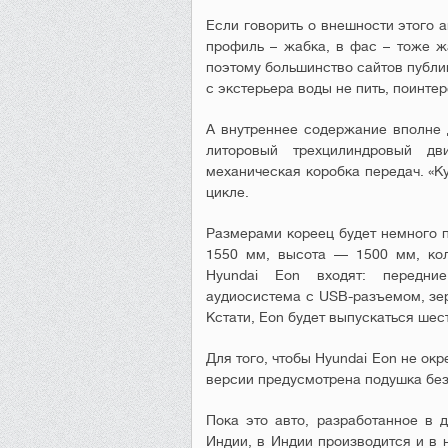
Если говорить о внешности этого а
профиль – жабка, в фас – тоже ж
поэтому большинство сайтов публику
с экстерьера воды не пить, поинт
А внутреннее содержание вполне д
литоровый трехцилиндровый дв
механическая коробка передач. «К
цикле.
Размерами кореец будет немного п
1550 мм, высота — 1500 мм, ко
Hyundai Eon входят: передни
аудиосистема с USB-разъемом, зер
Кстати, Eon будет выпускаться шес
Для того, чтобы Hyundai Eon не окр
версии предусмотрена подушка без
Пока это авто, разработанное в
Индии, в Индии производится и в н