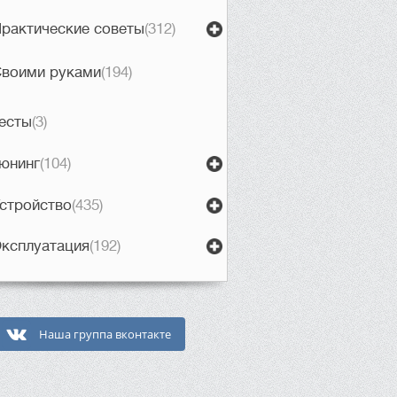
рактические советы
(312)
воими руками
(194)
есты
(3)
юнинг
(104)
стройство
(435)
ксплуатация
(192)
Наша группа вконтакте