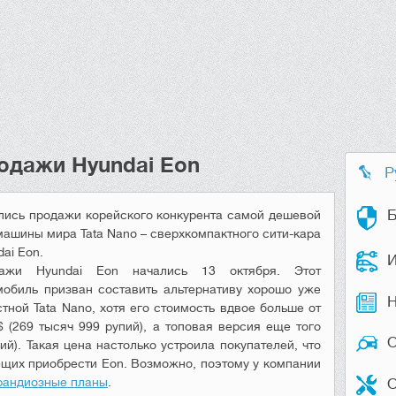
одажи Hyundai Eon
Р
Б
лись продажи корейского конкурента самой дешевой
машины мира Tata Nano – сверхкомпактного сити-кара
ai Eon.
И
ажи Hyundai Eon начались 13 октября. Этот
мобиль призван составить альтернативу хорошо уже
Н
стной Tata Nano, хотя его стоимость вдвое больше от
$ (269 тысяч 999 рупий), а топовая версия еще того
ий). Такая цена настолько устроила покупателей, что
щих приобрести Eon. Возможно, поэтому у компании
рандиозные планы
.
О