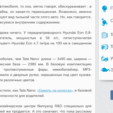
втомобиля, то она, мягко говоря, обескураживает : в
П
абка, но какая-то перекошенная. Возможно, именно
ют вид тыльной части этого авто. Но, как говорится,
С
ересуемся внутренним содержанием.
аже ничего. У переднеприводного Hyundai Eon 0,8-
Т
игатель, мощностью в 56 л/с, пятиступенчатая
ушает» Hyundai Eon 4,7 литра на 100 км в смешанном
Т
У
оболее, чем Tata Nano: длина — 3495 мм, ширина —
лесная база — 2380 мм. В базовую комплектацию
е противотуманные фары, иммобилайзер, MP3-
Э
кала и дверные ручки, окрашенные под цвет кузова.
ти различных цветов.
естили, как Tata Nano:
«Смерть на колесах»
, в базовой
опасности для водителей.
 дизайнерском центре Namyang R&D специально для
ей же продается. А это означает, что пока русскому